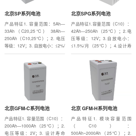
北京SP系列电池
北京SCIFP-i系列
北京风冷储能集装箱
北京SPG系列电池
北京5G一体化电源产品系列
北京垒放式高压户用储能系统
产品特征1. 容量范围：5Ah—
产品特征1、DC/DC 架构可靠性
产品特征安全，可靠、长寿命智
产品特征1.容量范围（C10）：
产品特征1、高效，50%负载效
产品特征高容量，单块
33Ah（C20,25℃） 38Ah—
高2、支持大功率放电3、多组并
能化BMS，外置BMU，方便维
42Ah—250Ah（25℃）；2.电
率达96%2、高防护等级，IP65
5.12kWh，最多达6块组合高功
250Ah（C10,25℃）；2. 电压
联使用，不降额4、支持铅酸混
护模块化设计，安装方便内部
压等级：12V；3.自放电小：
防护等级，自然散热3、安装简
率，6块更高30kW，满足一家全
等级：12V；3. 自放电小：≤2%/
用5、支持新旧混合6、电池组能
CAN通信主要应用领域工商业储
≤1.5%/月（25℃）；4.设计寿
易，适合壁挂，旗装等多种安装
天候备电6000+循环寿命，10年
月（25℃）4. 设计寿命长：
量密度高7、标准模块设计，易
能大型储能
命长：12年（25℃）；5.工作
方式4、环境适应性强5、智能，
无忧设备通信，实时检测，无通
35Ah及以下为5年、35Ah以上
于安装维护8、超长使用寿命9、
温度范围宽：-15℃～45℃。主
近端维护采用蓝牙通讯，手机
信可自主运行模块设计，摞放即
为10年（25℃）；5. 工作温度
充放电效率高主要应用领域有线
要应用领域数据中心IDC机房
APP监控 远端数据通过4G无线
安装，无接线磷酸铁锂，安全到
范围宽：-15℃...
通信局（站）、交换站无线通信
UPS/EPS系统高压直流系统云计
回传，配置有485接口6、智能
家，CE CB主要应用领域
局（站）、分散基站电力、军用
算中心互联网控制中...
运维，可通过终端遥控、遥调
等各类专网通信基...
7、采用IP6...
北京GFM-C系列电池
北京5G电池系列
北京垒放式低压户用储能系统
北京 GFM-H系列电池
北京SCIFP系列
北京机架式户用储能系统
产品特征1. 容量范围（C10）：
产品特征满足壁挂、抱杆等应用
产品特征高容量，单块
产品特征1. 模块容量范围
产品特征1、能量密度高；2、易
产品特征安全，可靠6000+循环
200Ah—1000Ah（25℃）；2.
场景，支持旗装、平装等安装方
5.12kWh，最多达6块组合兼容
（C10）：
于安装和升级；3、运行可靠性
寿命，10年无忧兼容市场上一级
电压等级：2V；3. 设计寿命
式内置智能BMS对电池进行实时
市场上的单相和三相逆变器模块
500Ah~2000Ah（25℃）；2.
高；4、通过远程控制/诊断优化
品牌逆变器模块化设计，安装方